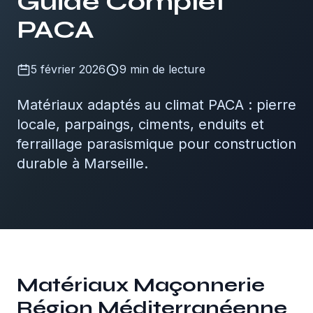
Guide Complet
06 29 88 35 24
PACA
Devis Gratuit
5 février 2026
9
min de lecture
Matériaux adaptés au climat PACA : pierre
locale, parpaings, ciments, enduits et
ferraillage parasismique pour construction
durable à Marseille.
Matériaux Maçonnerie
Région Méditerranéenne