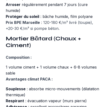
Arroser
régulièrement pendant 7 jours (cure
humide)
Protéger du soleil
: bâche humide, film polyane
Prix BPE Marseille
: 120-180 €/m³ livré (toupie),
+20-30 €/m³ si pompe béton.
Mortier Bâtard (Chaux +
Ciment)
Composition :
1 volume ciment + 1 volume chaux + 6-8 volumes
sable
Avantages climat PACA :
Souplesse
: absorbe micro-mouvements (dilatation
thermique)
Respirant
: évacuation vapeur (murs pierre)
Adhérence
: excellent accrochage parpaing,