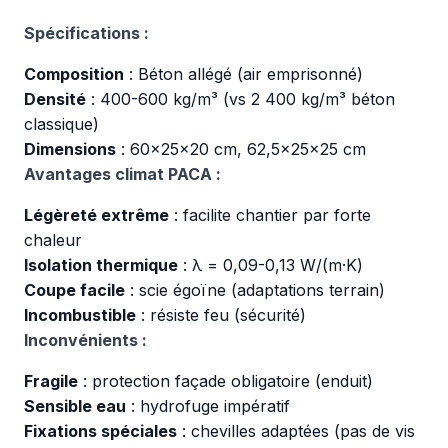
Spécifications :
Composition
: Béton allégé (air emprisonné)
Densité
: 400-600 kg/m³ (vs 2 400 kg/m³ béton
classique)
Dimensions
: 60x25x20 cm, 62,5x25x25 cm
Avantages climat PACA :
Légèreté extrême
: facilite chantier par forte
chaleur
Isolation thermique
: λ = 0,09-0,13 W/(m·K)
Coupe facile
: scie égoïne (adaptations terrain)
Incombustible
: résiste feu (sécurité)
Inconvénients :
Fragile
: protection façade obligatoire (enduit)
Sensible eau
: hydrofuge impératif
Fixations spéciales
: chevilles adaptées (pas de vis