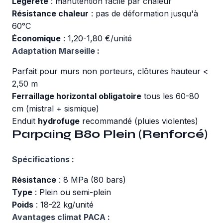
Légèreté
: manutention facile par chaleur
Résistance chaleur
: pas de déformation jusqu'à
60°C
Économique
: 1,20-1,80 €/unité
Adaptation Marseille :
Parfait pour murs non porteurs, clôtures hauteur <
2,50 m
Ferraillage horizontal obligatoire
tous les 60-80
cm (mistral + sismique)
Enduit
hydrofuge
recommandé (pluies violentes)
Parpaing B80 Plein (Renforcé)
Spécifications :
Résistance
: 8 MPa (80 bars)
Type
: Plein ou semi-plein
Poids
: 18-22 kg/unité
Avantages climat PACA :