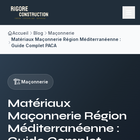
Accueil
Blog
Maçonnerie
Accueil
Matériaux Maçonnerie Région Méditerranéenne :
Guide Complet PACA
Nos Métiers
À Propos
🏗️
Maçonnerie
Réalisations
Matériaux
Blog
Maçonnerie Région
Contact
Méditerranéenne :