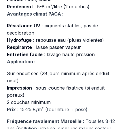
Rendement
: 5-8 m²/litre (2 couches)
Avantages climat PACA :
Résistance UV
: pigments stables, pas de
décoloration
Hydrofuge
: repousse eau (pluies violentes)
Respirante
: laisse passer vapeur
Entretien facile
: lavage haute pression
Application :
Sur enduit sec (28 jours minimum après enduit
neuf)
Impression
: sous-couche fixatrice (si enduit
poreux)
2 couches minimum
Prix
: 15-25 €/m² (fourniture + pose)
Fréquence ravalement Marseille
: Tous les 8-12
ans (pollution urbaine, embruns marins secteur