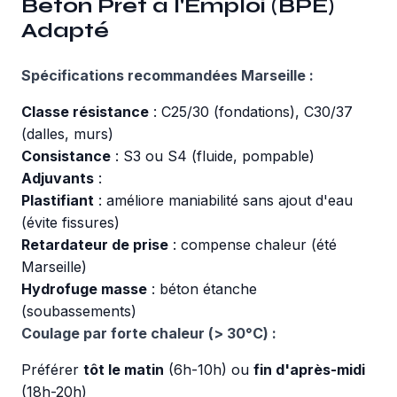
Béton Prêt à l'Emploi (BPE)
Adapté
Spécifications recommandées Marseille :
Classe résistance
: C25/30 (fondations), C30/37
(dalles, murs)
Consistance
: S3 ou S4 (fluide, pompable)
Adjuvants
:
Plastifiant
: améliore maniabilité sans ajout d'eau
(évite fissures)
Retardateur de prise
: compense chaleur (été
Marseille)
Hydrofuge masse
: béton étanche
(soubassements)
Coulage par forte chaleur (> 30°C) :
Préférer
tôt le matin
(6h-10h) ou
fin d'après-midi
(18h-20h)