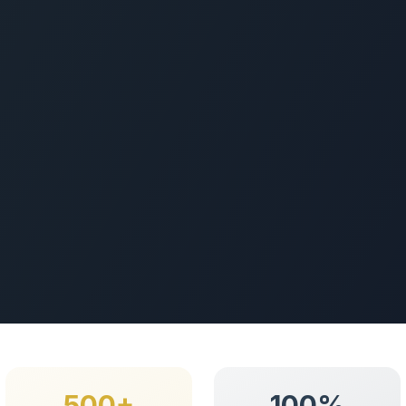
500+
100%