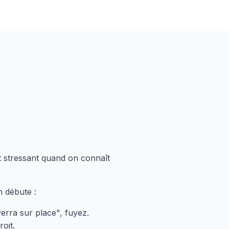
t stressant quand on connaît
n débute :
verra sur place", fuyez.
oit.