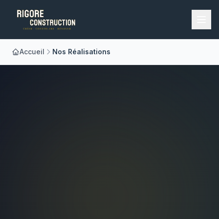
Accueil
Nos Réalisations
Accueil
Nos Métiers
À Propos
Réalisations
Blog
Contact