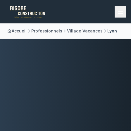
Accueil
Professionnels
Village Vacances
Lyon
Accueil
Nos Métiers
À Propos
Réalisations
Blog
Contact