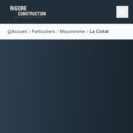
Accueil
Particuliers
Maçonnerie
La Ciotat
Accueil
Nos Métiers
À Propos
Réalisations
Blog
Contact