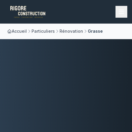
Accueil
Particuliers
Rénovation
Grasse
Accueil
Nos Métiers
À Propos
Réalisations
Blog
Contact