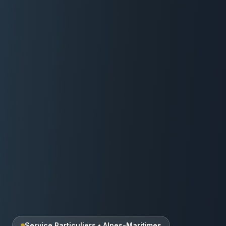
Service Particuliers
•
Alpes-Maritimes