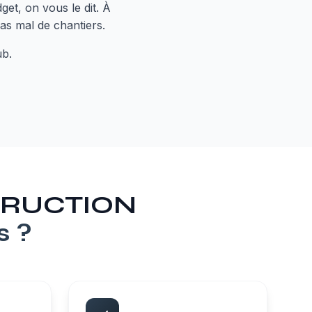
get, on vous le dit. À
pas mal de chantiers.
ub.
STRUCTION
s
?