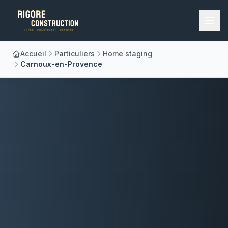
Accueil
Particuliers
Home staging
Accueil
Carnoux-en-Provence
Nos Métiers
À Propos
Réalisations
Blog
Contact