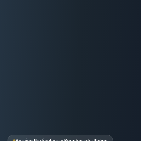
Service Particuliers
•
Bouches-du-Rhône