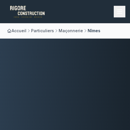
Accueil
Particuliers
Maçonnerie
Nîmes
Accueil
Nos Métiers
À Propos
Réalisations
Blog
Contact