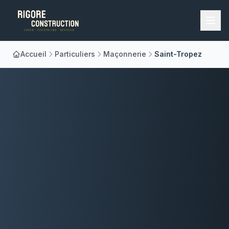
Accueil
Particuliers
Maçonnerie
Saint-Tropez
Accueil
Nos Métiers
À Propos
Réalisations
Blog
Contact