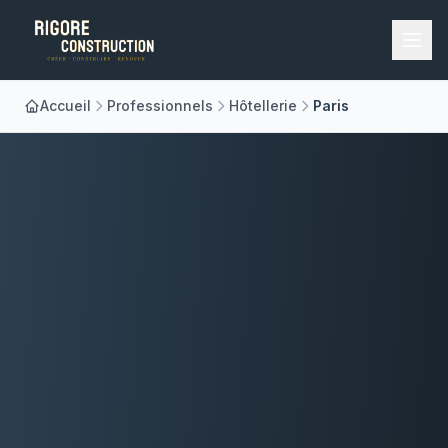
Accueil
Professionnels
Hôtellerie
Paris
Accueil
Nos Métiers
À Propos
Réalisations
Blog
Contact