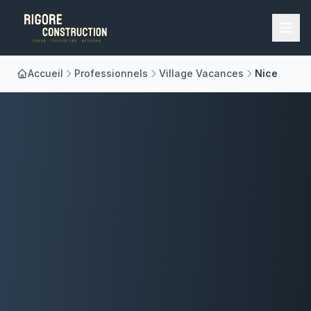
Accueil
Professionnels
Village Vacances
Nice
Accueil
Nos Métiers
À Propos
Réalisations
Blog
Contact