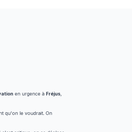
vation
en urgence à
Fréjus
,
t qu'on le voudrait. On