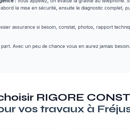
gence :
vous appelez, on évalue la gravité au téléphone. Si
'abord la mise en sécurité, ensuite le diagnostic complet, pu
ssier assurance si besoin, constat, photos, rapport techni
part. Avec un peu de chance vous en aurez jamais besoin
 choisir RIGORE CON
our vos travaux à
Fréju