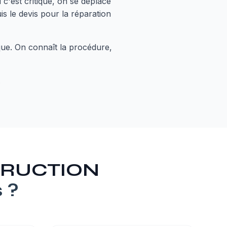
 c'est critique, on se déplace
is le devis pour la réparation
que. On connaît la procédure,
.
STRUCTION
s
?