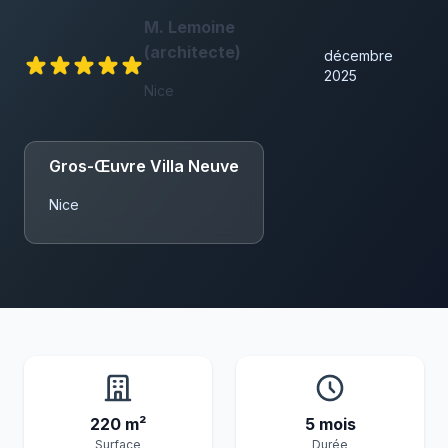
06 29 88 35 24
M. Lemoine
(architecte)
décembre
2025
Devis Gratuit
Nice
Gros-Œuvre Villa Neuve
Nice
220 m²
5 mois
Surface
Durée