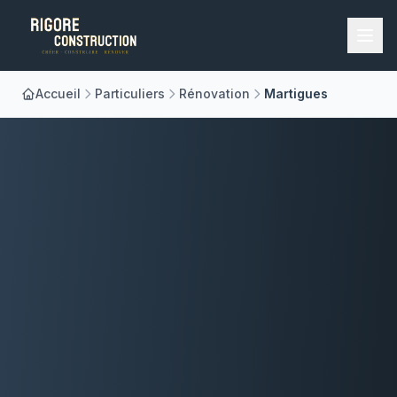
Accueil
Particuliers
Rénovation
Martigues
Accueil
Nos Métiers
À Propos
Réalisations
Blog
Contact