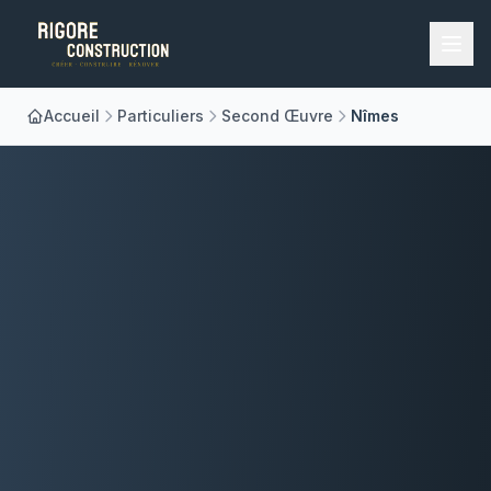
Accueil
Particuliers
Second Œuvre
Nîmes
Accueil
Nos Métiers
À Propos
Réalisations
Blog
Contact