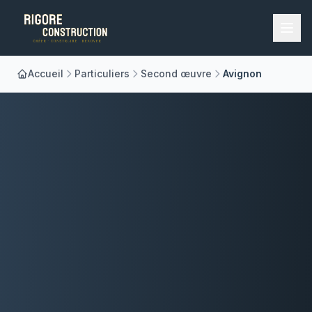
Accueil
Particuliers
Second œuvre
Avignon
Accueil
Nos Métiers
À Propos
Réalisations
Blog
Contact