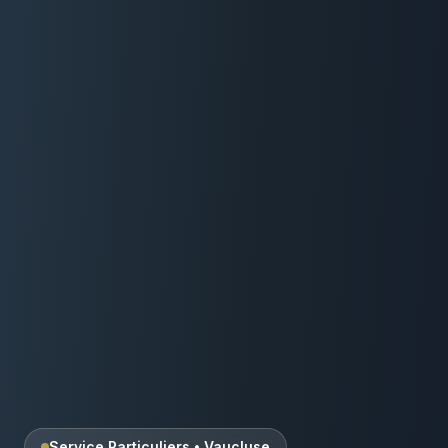
Service Particuliers
•
Vaucluse