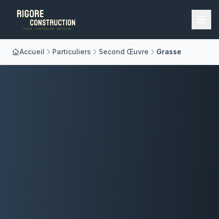
Accueil
Particuliers
Second Œuvre
Grasse
Accueil
Nos Métiers
À Propos
Réalisations
Blog
Contact