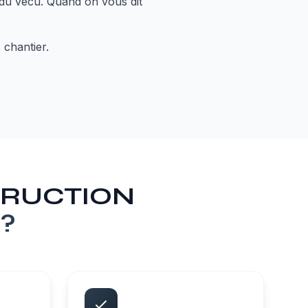
 du vécu. Quand on vous dit
 chantier.
STRUCTION
?