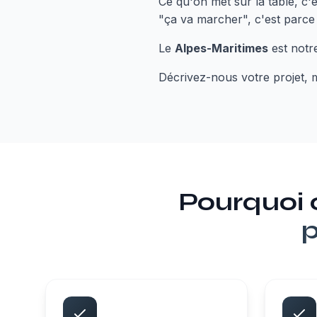
Ce qu'on met sur la table, c
"ça va marcher", c'est parce q
Le
Alpes-Maritimes
est notre
Décrivez-nous votre projet,
Pourquoi
p