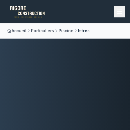
Accueil
Particuliers
Piscine
Istres
Accueil
Nos Métiers
À Propos
Réalisations
Blog
Contact