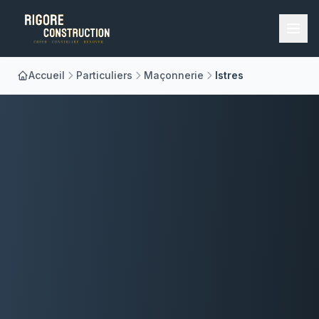
Accueil
Particuliers
Maçonnerie
Istres
Accueil
Nos Métiers
À Propos
Réalisations
Blog
Contact