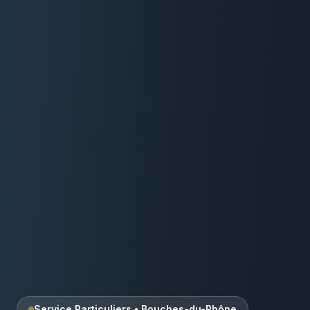
Service Particuliers
•
Bouches-du-Rhône