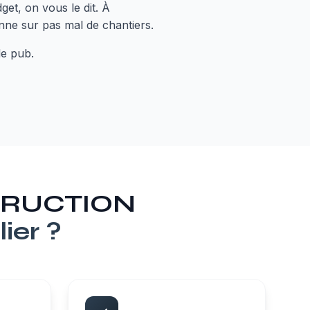
get, on vous le dit. À
onne sur pas mal de chantiers.
le pub.
STRUCTION
ier
?