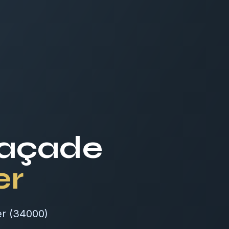
Façade
er
er (34000)