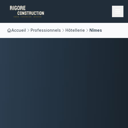
Accueil
Professionnels
Hôtellerie
Nîmes
Accueil
Nos Métiers
À Propos
Réalisations
Blog
Contact