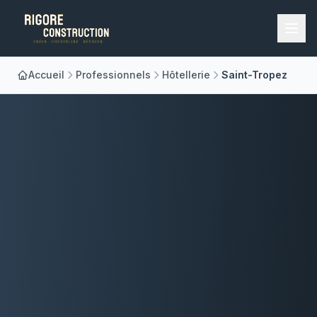
Accueil
Professionnels
Hôtellerie
Saint-Tropez
Accueil
Nos Métiers
À Propos
Réalisations
Blog
Contact