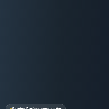
Service Professionnels
•
Var