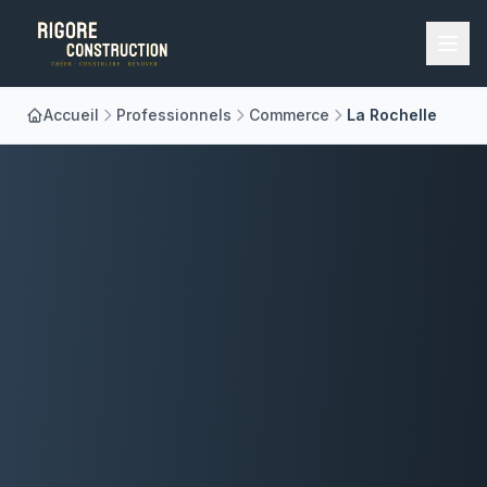
Accueil
Professionnels
Commerce
La Rochelle
Accueil
Nos Métiers
À Propos
Réalisations
Blog
Contact