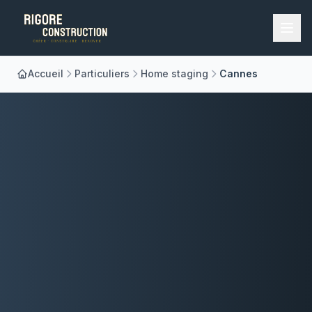
Accueil
Particuliers
Home staging
Cannes
Accueil
Nos Métiers
À Propos
Réalisations
Blog
Contact