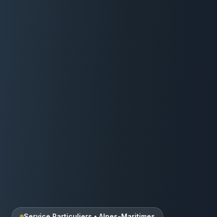
Service Particuliers
•
Alpes-Maritimes