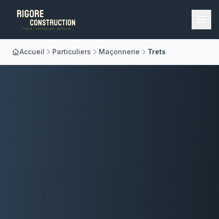
Accueil
Particuliers
Maçonnerie
Trets
Accueil
Nos Métiers
À Propos
Réalisations
Blog
Contact