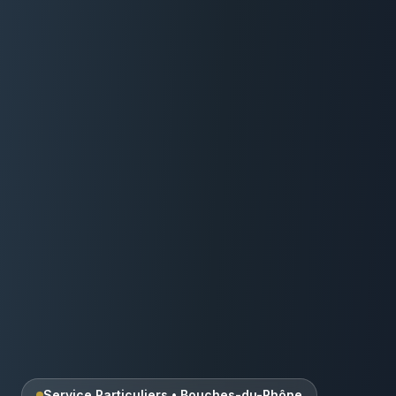
Service Particuliers
•
Bouches-du-Rhône