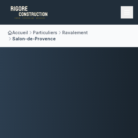
Accueil
Particuliers
Ravalement
Accueil
Salon-de-Provence
Nos Métiers
À Propos
Réalisations
Blog
Contact