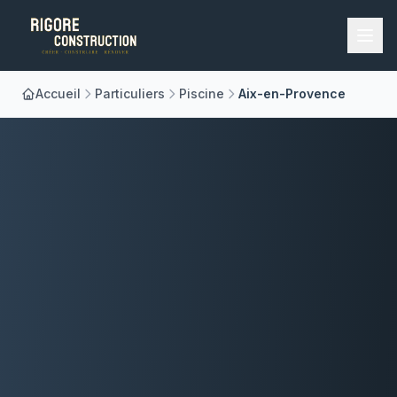
Accueil
Particuliers
Piscine
Aix-en-Provence
Accueil
Nos Métiers
À Propos
Réalisations
Blog
Contact