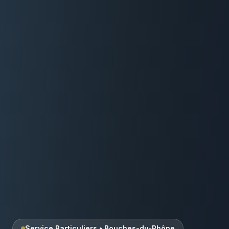
Service Particuliers
•
Bouches-du-Rhône