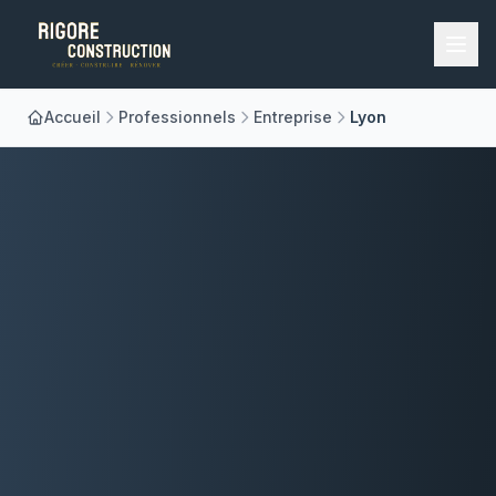
Accueil
Professionnels
Entreprise
Lyon
Accueil
Nos Métiers
À Propos
Réalisations
Blog
Contact