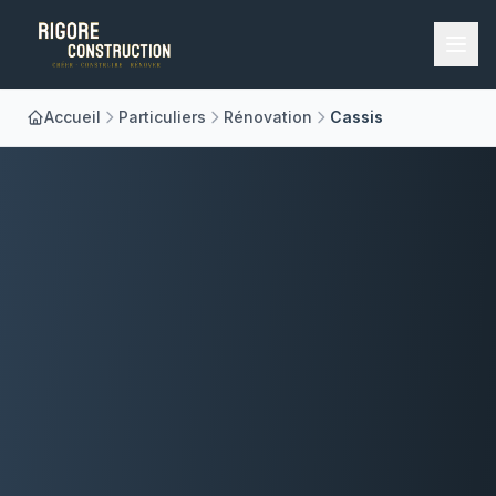
Accueil
Particuliers
Rénovation
Cassis
Accueil
Nos Métiers
À Propos
Réalisations
Blog
Contact