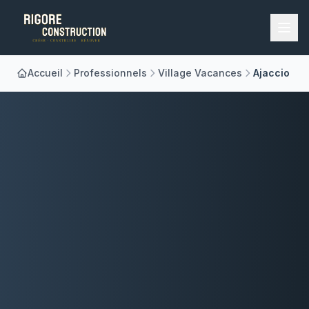
Accueil
Professionnels
Village Vacances
Ajaccio
Accueil
Nos Métiers
À Propos
Réalisations
Blog
Contact