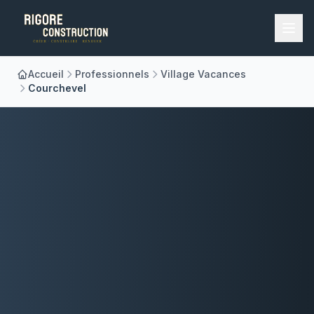
Accueil
Professionnels
Village Vacances
Accueil
Courchevel
Nos Métiers
À Propos
Réalisations
Blog
Contact