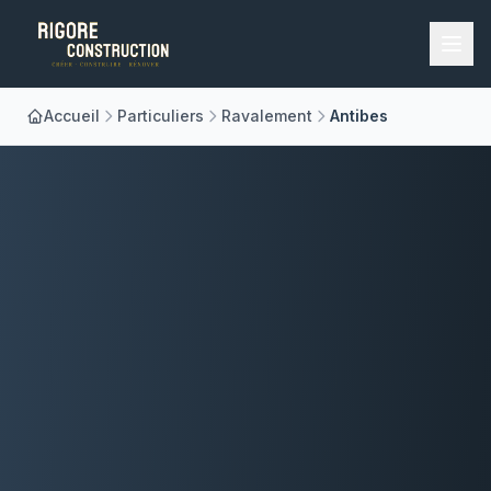
Accueil
Particuliers
Ravalement
Antibes
Accueil
Nos Métiers
À Propos
Réalisations
Blog
Contact