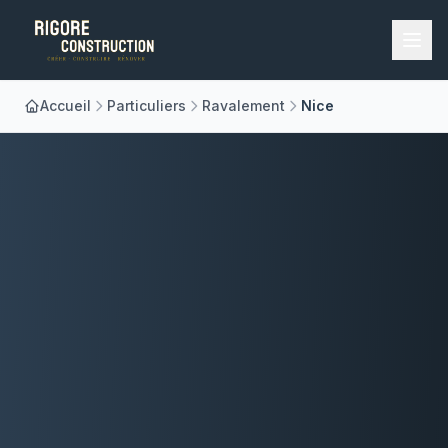
Accueil
Particuliers
Ravalement
Nice
Accueil
Nos Métiers
À Propos
Réalisations
Blog
Contact