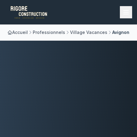
Accueil
Professionnels
Village Vacances
Avignon
Accueil
Nos Métiers
À Propos
Réalisations
Blog
Contact