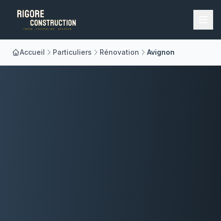
Accueil
Particuliers
Rénovation
Avignon
Accueil
Nos Métiers
À Propos
Réalisations
Blog
Contact