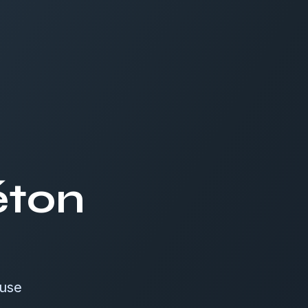
éton
luse