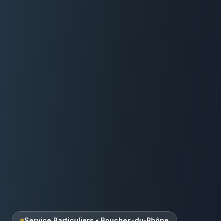
Service Particuliers
•
Bouches-du-Rhône