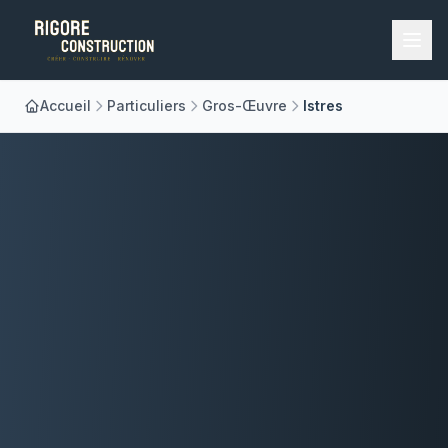
Accueil
Particuliers
Gros-Œuvre
Istres
Accueil
Nos Métiers
À Propos
Réalisations
Blog
Contact