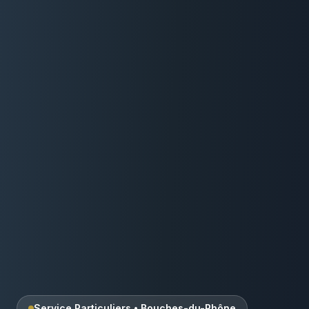
Service Particuliers
•
Bouches-du-Rhône