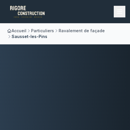
Accueil
Particuliers
Ravalement de façade
Accueil
Sausset-les-Pins
Nos Métiers
À Propos
Réalisations
Blog
Contact