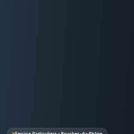
Service Particuliers
•
Bouches-du-Rhône