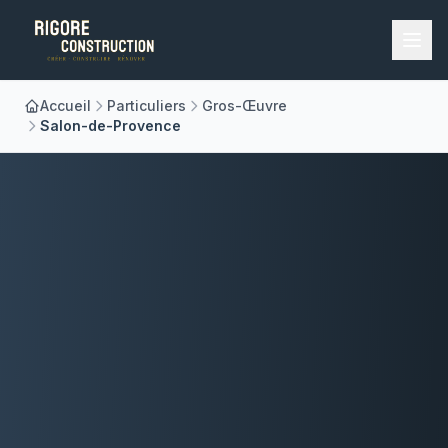
Accueil
Particuliers
Gros-Œuvre
Accueil
Salon-de-Provence
Nos Métiers
À Propos
Réalisations
Blog
Contact