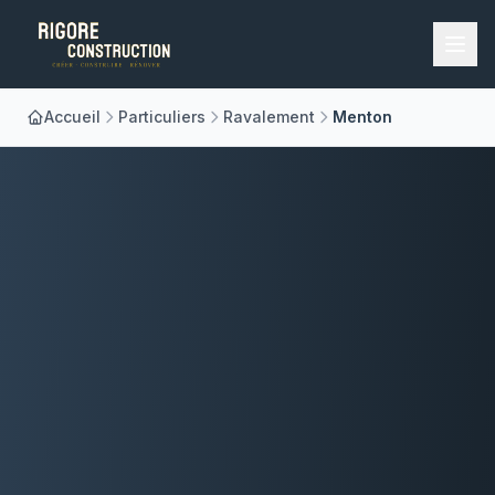
Accueil
Particuliers
Ravalement
Menton
Accueil
Nos Métiers
À Propos
Réalisations
Blog
Contact