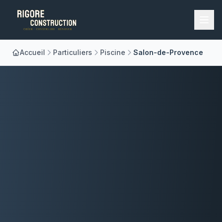
Accueil
Particuliers
Piscine
Salon-de-Provence
Accueil
Nos Métiers
À Propos
Réalisations
Blog
Contact